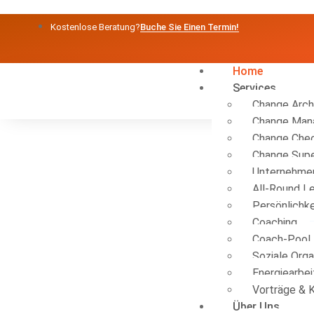
Kostenlose Beratung?
Buche Sie Einen Termin!
Home
Services
Change Arch
Change Ma
Change Che
Change Supe
Unternehme
All-Round L
Persönlichk
Coaching
Coach-Pool
Soziale Orga
Energiearbei
Vorträge & 
Über Uns