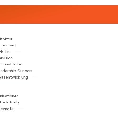
itektur
nagement
ck-Up
rvision
nsnachfolge
eadership-Support
eitsentwicklung
nisationen
t & Rituale
Keynote